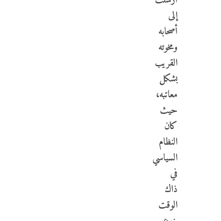
أرسلت
إلى
أصحابه
ومخوته
القريب
بشكل
معاتبه،
حيث
كان
النظام
السياسي
في
ذاك
الوقت