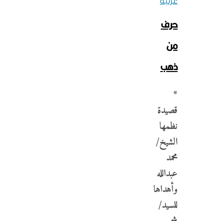
غزلية
حرف
من
ذهب
*
قصيدة
نظمها
الشيخ/
محمد
عبدالله
وأهداها
للسيد/