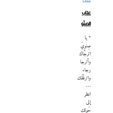
عتاب
عتاب
الصنّو
* يا
صِنويَ
اترجَّاك
وأترجا
رجاء
واترفّقَك
---
انظر
إلى
حَولك