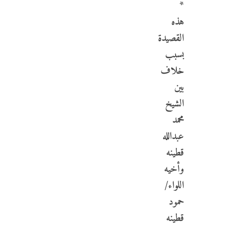
*
هذه
القصيدة
بسبب
خلاف
بين
الشيخ
محمد
عبدالله
قطينه
وأخيه
اللواء/
حمود
قطينه