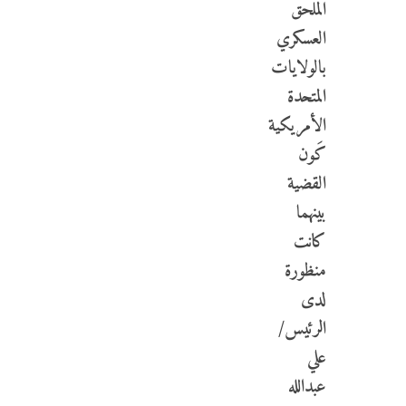
الملحق
العسكري
بالولايات
المتحدة
الأمريكية
كَون
القضية
بينهما
كانت
منظورة
لدى
الرئيس/
علي
عبدالله