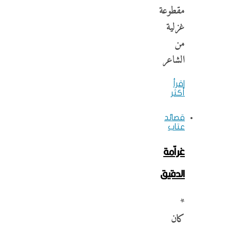
مقطوعة
غزلية
من
الشاعر
اقرأ
أكثر
قصائد
عتاب
غراّمة
الدقيق
*
كان