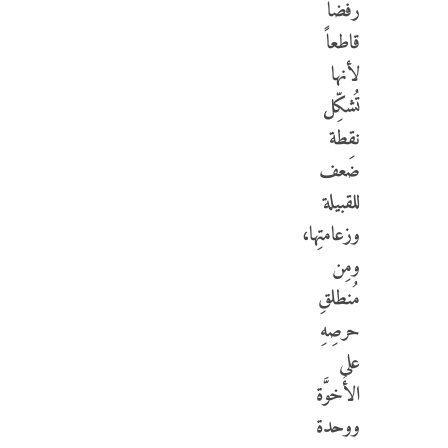
رفضاً
قاطعاً
لأنها
تُشكِّل
نقطة
ضَعف
للقبيلة
وزعامتِها،
ومِن
مُنطلقِ
حرصِهِ
على
الأُخوَّة
ووحدة