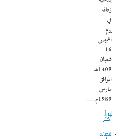
بمناسبة
زفافه
في
يوم
الخميس
16
شعبان
1409هـ
الموافق
مارس
1989م___
اقرأ
أكثر
قصائد