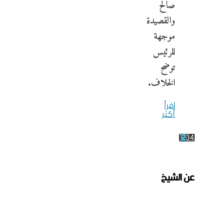
صالح
والقصيدة
موجهة
للرئيس
توضح
الخلاف.
اقرأ
أكثر
1
2
3
4
عن الشيخ