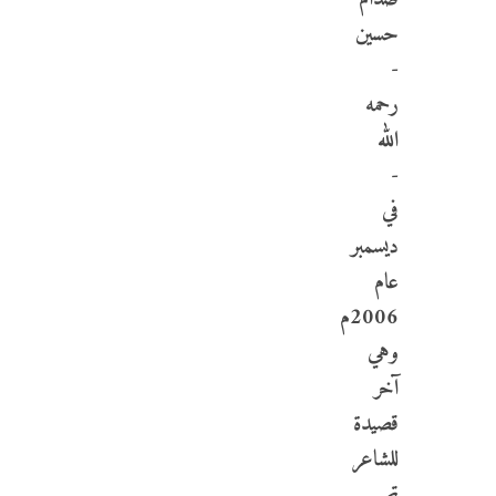
حسين
-
رحمه
الله
-
في
ديسمبر
عام
2006م
وهي
آخر
قصيدة
للشاعر
تم