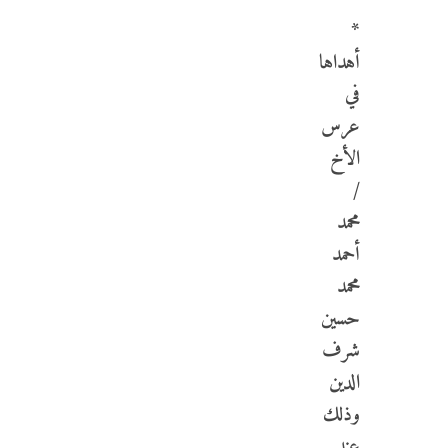
*
أهداها
في
عرس
الأخ
/
محمد
أحمد
محمد
حسين
شرف
الدين
وذلك
عند