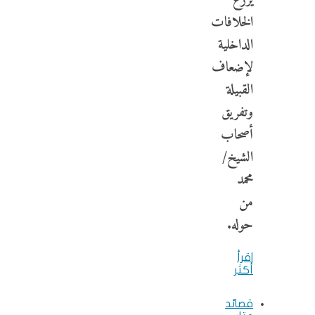
يزرع
الخلافات
الداخلية
لإضعاف
القبيلة
وتفريق
أصحاب
الشيخ/
محمد
من
حوله.
اقرأ
أكثر
قصائد