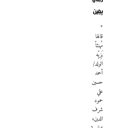
بِعَين
*
قالها
مُهنئاً
بَزِيِّه
الولد/
أحمد
حسين
علي
حمود
شرف
الدين،