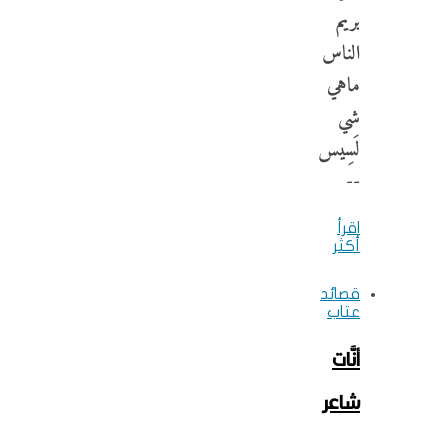
بريم
الناس
ماهي
شي
لَسِيس
--
اقرأ
أكثر
قصائد
عتاب
أنَّات
شاعر