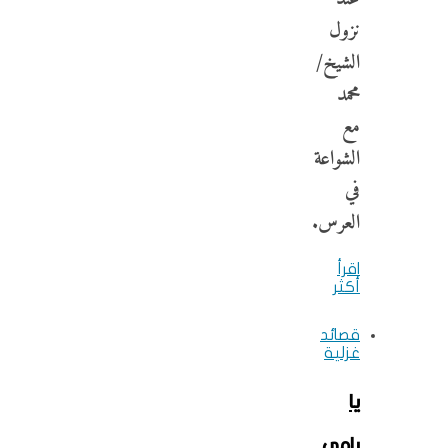
نزول
الشيخ/
محمد
مع
الشواعة
في
العرس.
اقرأ
أكثر
قصائد
غزلية
يا
رامِي