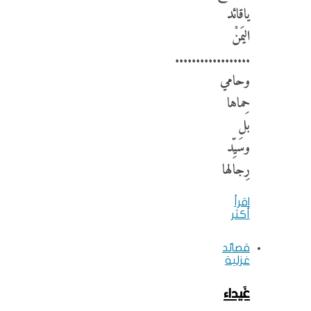
ياقائد
اليَمنْ
..................
وحامي
حِماها
بل
وسَيِّد
رِجالها
اقرأ
أكثر
قصائد
غزلية
غَيداء