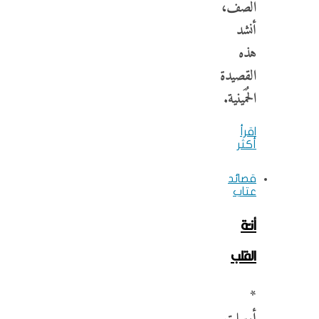
الصف،
أنشد
هذه
القصيدة
الحُمَينية.
اقرأ
أكثر
قصائد
عتاب
أنـّة
القلب
*