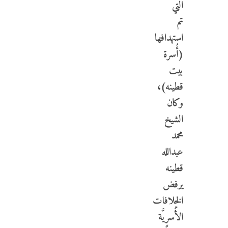
التي
تم
استهدافها
(أُسرة
بيت
قطينه)،
وكان
الشيخ
محمد
عبدالله
قطينه
يرفض
الخِلافات
الأُسريَّة