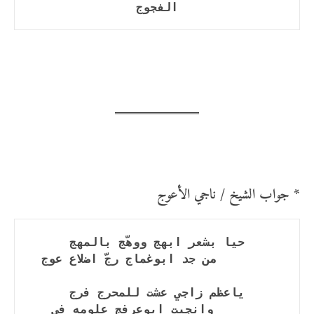
الفجوج
* جواب الشيخ / ناجي الأعوج
        وانجبت ابوعرفج علومه في 