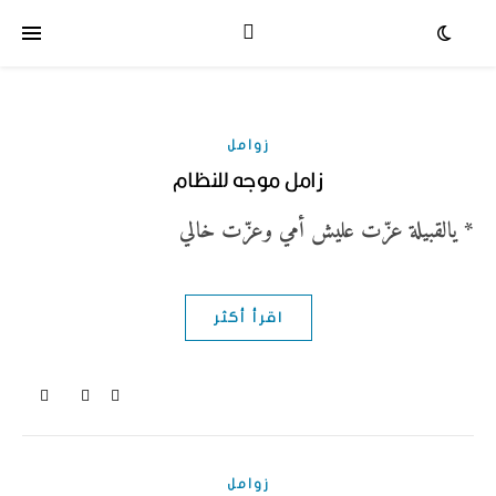
زوامل
زامل موجه للنظام
* يالقبيلة عزّت عليش أمي وعزّت خالي
اقرأ أكثر
زوامل